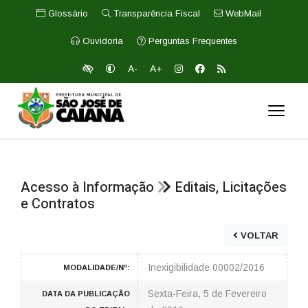
Glossário
Transparência Fiscal
WebMail
Ouvidoria
Perguntas Frequentes
A-
A+
Acesso à Informação
Editais, Licitações
e Contratos
VOLTAR
Inexigibilidade 00002/2016
MODALIDADE/Nº:
Sexta-Feira, 5 de Fevereiro
DATA DA PUBLICAÇÃO