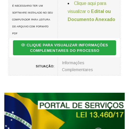
Clique aqui para
É NECESSARIO TER UM
visualizar o
Edital ou
SOFTWARE INSTALADO NO SEU
Documento Anexado
COMPUTADOR PARA LEITURA
DO ARQUIVO COM FORMATO
PDF
CLIQUE PARA VISUALIZAR INFORMAÇÕES
COMPLEMENTARES DO PROCESSO
Informações
SITUAÇÃO:
Complementares