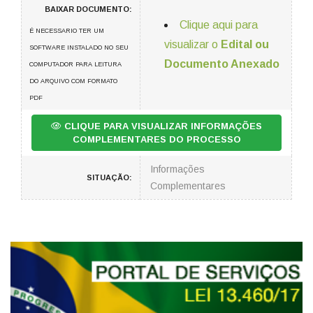
BAIXAR DOCUMENTO:
Clique aqui para
É NECESSARIO TER UM
visualizar o
Edital ou
SOFTWARE INSTALADO NO SEU
Documento Anexado
COMPUTADOR PARA LEITURA
DO ARQUIVO COM FORMATO
PDF
CLIQUE PARA VISUALIZAR INFORMAÇÕES
COMPLEMENTARES DO PROCESSO
Informações
SITUAÇÃO:
Complementares