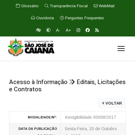
Glossário
Transparência Fiscal
WebMail
Ouvidoria
Perguntas Frequentes
A-
A+
Acesso à Informação
Editais, Licitações
e Contratos
VOLTAR
Inexigibilidade 00008/2017
MODALIDADE/Nº:
Sexta-Feira, 20 de Outubro
DATA DA PUBLICAÇÃO