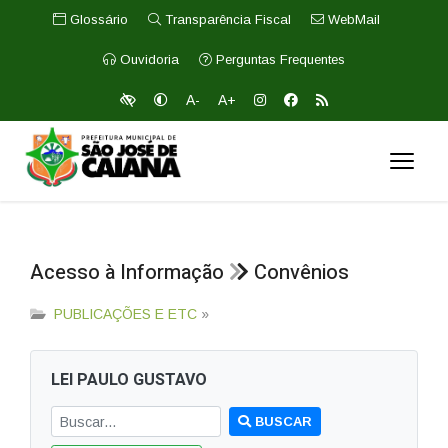
Glossário
Transparência Fiscal
WebMail
Ouvidoria
Perguntas Frequentes
A-
A+
Acesso à Informação
Convênios
PUBLICAÇÕES E ETC
»
LEI PAULO GUSTAVO
BUSCAR