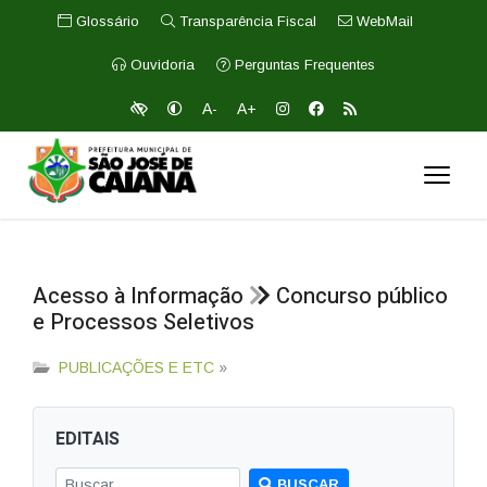
Glossário
Transparência Fiscal
WebMail
Ouvidoria
Perguntas Frequentes
A-
A+
Acesso à Informação
Concurso público
e Processos Seletivos
PUBLICAÇÕES E ETC
»
EDITAIS
BUSCAR