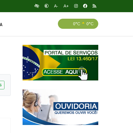
A-
A+
0°C
0°C
A
S