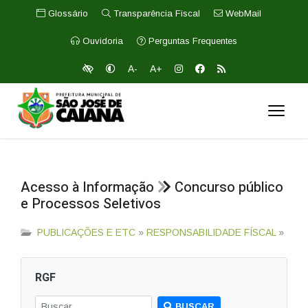
Glossário
Transparência Fiscal
WebMail
Ouvidoria
Perguntas Frequentes
A-
A+
Acesso à Informação
Concurso público
e Processos Seletivos
PUBLICAÇÕES E ETC
»
RESPONSABILIDADE FÍSCAL
»
RGF
BUSCAR