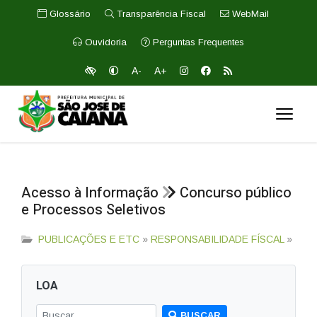
Glossário
Transparência Fiscal
WebMail
Ouvidoria
Perguntas Frequentes
A-
A+
Acesso à Informação
Concurso público
e Processos Seletivos
PUBLICAÇÕES E ETC
»
RESPONSABILIDADE FÍSCAL
»
LOA
BUSCAR