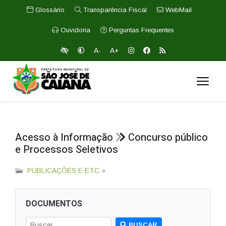
Glossário
Transparência Fiscal
WebMail
Ouvidoria
Perguntas Frequentes
A-
A+
Acesso à Informação
Concurso público
e Processos Seletivos
PUBLICAÇÕES E ETC
»
DOCUMENTOS
BUSCAR