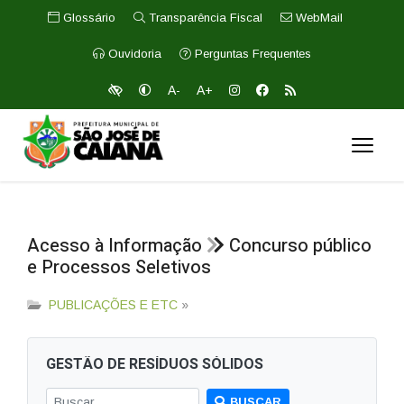
Glossário
Transparência Fiscal
WebMail
Ouvidoria
Perguntas Frequentes
A-
A+
Acesso à Informação
Concurso público
e Processos Seletivos
PUBLICAÇÕES E ETC
»
GESTÃO DE RESÍDUOS SÓLIDOS
BUSCAR